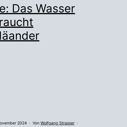
e: Das Wasser
raucht
äander
ffentlicht
November 2024
Von
Wolfgang Strasser