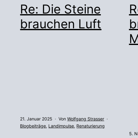
Re: Die Steine
R
brauchen Luft
b
M
Veröffentlicht
21. Januar 2025
Von
Wolfgang Strasser
am
Kategorisiert
Blogbeiträge
,
Landimpulse
,
Renaturierung
als
Verö
5. 