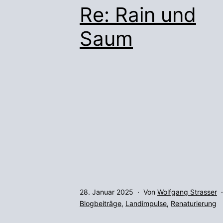
Re: Rain und
Saum
Veröffentlicht
28. Januar 2025
Von
Wolfgang Strasser
am
Kategorisiert
Blogbeiträge
,
Landimpulse
,
Renaturierung
als