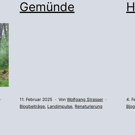
Gemünde
H
Veröffentlicht
Verö
11. Februar 2025
Von
Wolfgang Strasser
4. F
am
Kategorisiert
am
Kate
Blogbeiträge
,
Landimpulse
,
Renaturierung
Blog
als
als