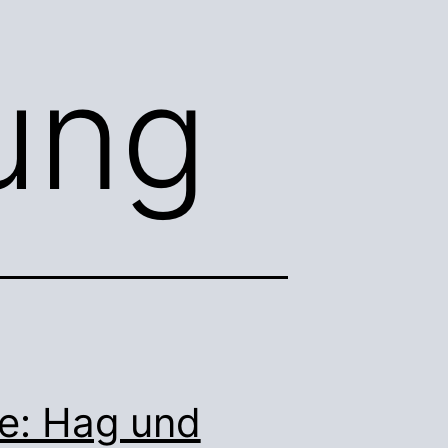
ung
e: Hag und