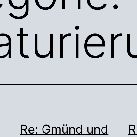
aturier
Re: Gmünd und
R