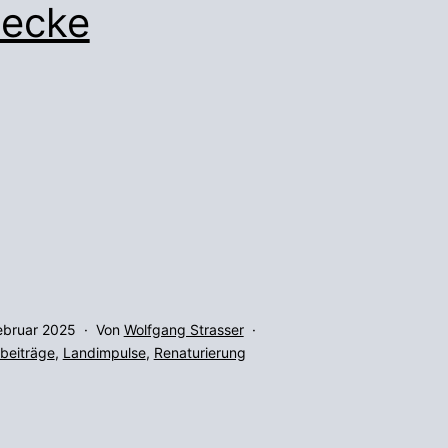
ecke
ffentlicht
ebruar 2025
Von
Wolfgang Strasser
gorisiert
beiträge
,
Landimpulse
,
Renaturierung