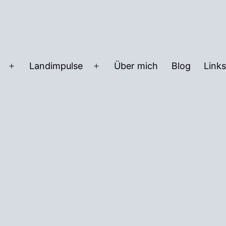
Landimpulse
Über mich
Blog
Links
Menü
Menü
öffnen
öffnen