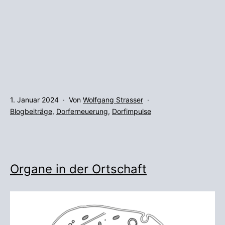
Veröffentlicht
1. Januar 2024
Von
Wolfgang Strasser
am
Kategorisiert
Blogbeiträge
,
Dorferneuerung
,
Dorfimpulse
als
Organe in der Ortschaft