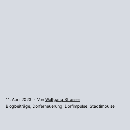
Veröffentlicht
11. April 2023
Von
Wolfgang Strasser
am
Kategorisiert
Blogbeiträge
,
Dorferneuerung
,
Dorfimpulse
,
Stadtimpulse
als