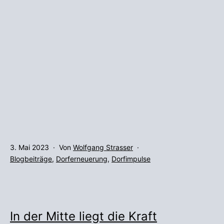
Veröffentlicht
3. Mai 2023
Von
Wolfgang Strasser
am
Kategorisiert
Blogbeiträge
,
Dorferneuerung
,
Dorfimpulse
als
In der Mitte liegt die Kraft