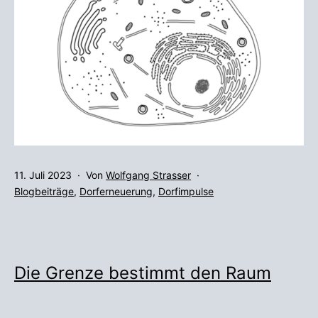
Veröffentlicht
11. Juli 2023
Von
Wolfgang Strasser
am
Kategorisiert
Blogbeiträge
,
Dorferneuerung
,
Dorfimpulse
als
Die Grenze bestimmt den Raum