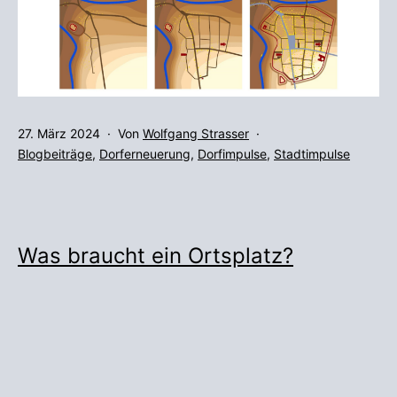
Veröffentlicht
27. März 2024
Von
Wolfgang Strasser
am
Kategorisiert
Blogbeiträge
,
Dorferneuerung
,
Dorfimpulse
,
Stadtimpulse
als
Was braucht ein Ortsplatz?